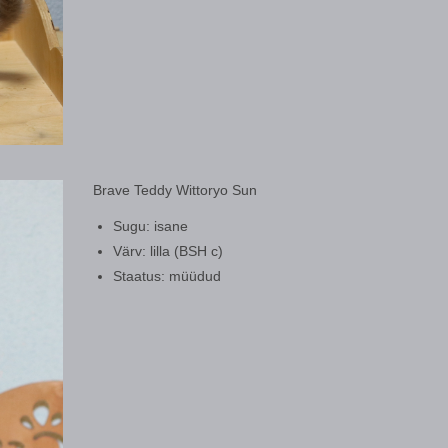
Brave Teddy Wittoryo Sun
Sugu: isane
Värv: lilla (BSH c)
Staatus: müüdud