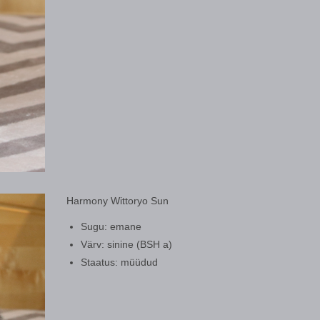
Harmony Wittoryo Sun
Sugu: emane
Värv: sinine (BSH a)
Staatus: müüdud