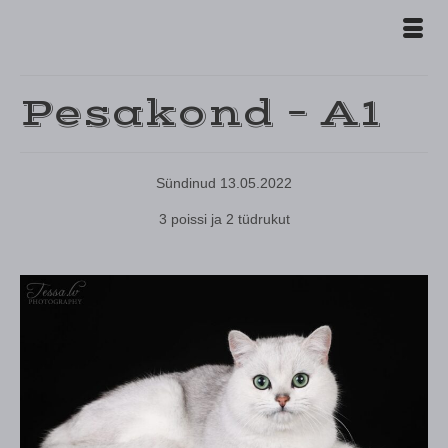
Pesakond – A1
Sündinud 13.05.2022
3 poissi ja 2 tüdrukut