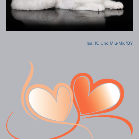
Isa: IC Uno Miu-Miu*BY