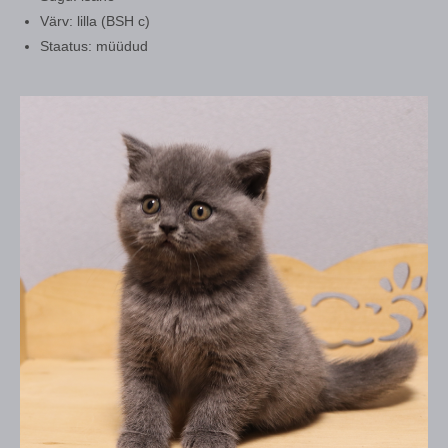
Värv: lilla (BSH c)
Staatus: müüdud