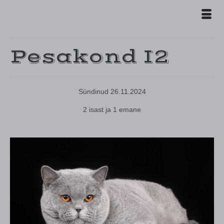
Pesakond I2
Sündinud 26.11.2024
2 isast ja 1 emane