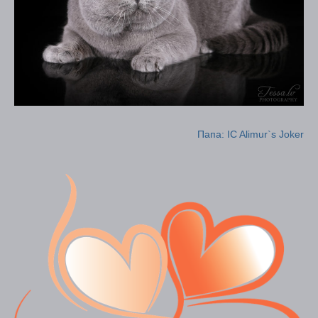
Папа: IC Alimur`s Joker