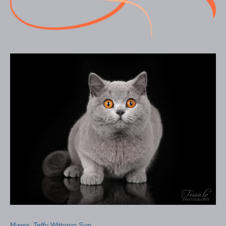
Мама: Teffy Wittoryo Sun