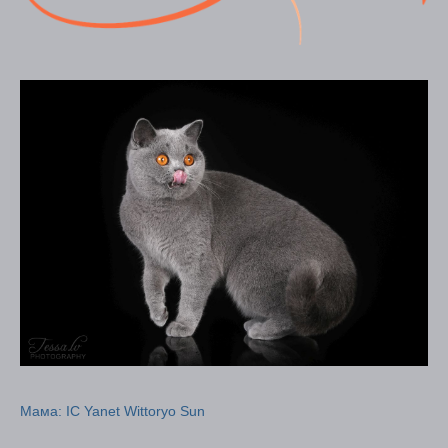
Mама: IC Yanet Wittoryo Sun