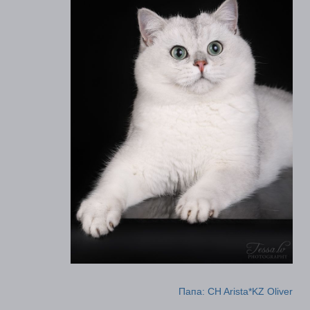
Папа: CH Arista*KZ Oliver